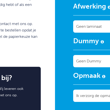
dig hebt of als een
Afwerking
contact met ons op.
e bestellen opdat je
el de papierkeuze kan
Dummy
Opmaak
bij?
ij leveren ook
met ons op.