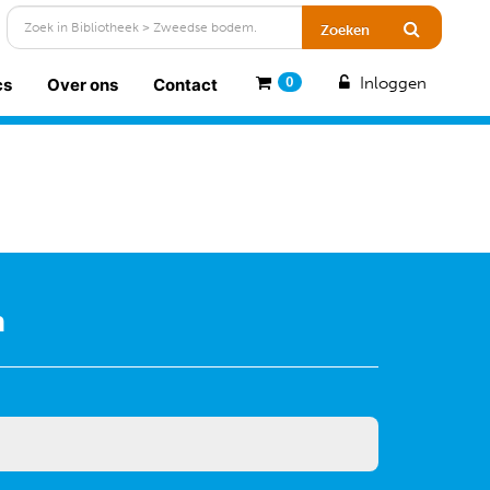
Inloggen
cs
Over ons
Contact
0
n