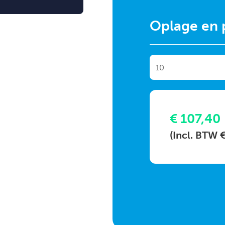
Oplage en p
€ 107,40
(Incl. BTW 