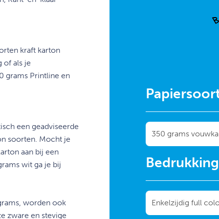
orten kraft karton
of als je
0 grams Printline en
Papiersoor
tisch een geadviseerde
ton soorten. Mocht je
karton aan bij een
Bedrukkin
rams wit ga je bij
grams, worden ook
e zware en stevige