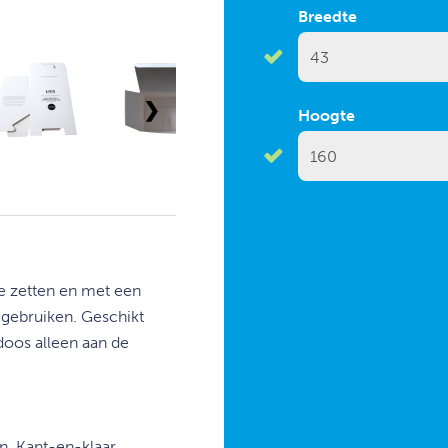
Breedte
❯
Hoogte
 zetten en met een
gebruiken. Geschikt
doos alleen aan de
, Kant-en-klaar