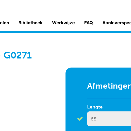
kelen
Bibliotheek
Werkwijze
FAQ
Aanleverspe
- G0271
Afmetinge
Lengte