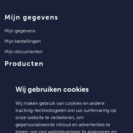
mijn gegevens
mijn gegevens
mijn bestellingen
mijn documenten
m
producten
artikelen
klantenservice
Wij gebruiken cookies
contact
Wij maken gebruik van cookies en andere
tracking-technologieën om uw surfervaring op
algemene voorwaarden
onze website te verbeteren, om
hulp nodig?
gepersonaliseerde inhoud en advertenties te
tonen, om ons websiteverkeer te analyseren en