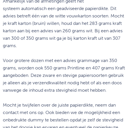
Afhankelijk van de afmetingen geeft het
systeem automatisch een geadviseerde papierdikte. Dit
advies betreft één van de witte vouwkarton soorten. Mocht
je kraft karton (bruin) willen, houd dan het 283 grams kraft
w
karton aan bij een advies van 260 grams wit. Bij een advies
van 300 of 350 grams wit ga je bij karton kraft uit van 307
grams.
Voor grotere dozen met een advies grammage van 350
grams, worden ook 550 grams Printline en 407 grams Kraft
aangeboden. Deze zware en stevige papiersoorten gebruik
je alleen als je verzendkwaliteit nodig hebt of als een doos
vanwege de inhoud extra stevigheid moet hebben.
m
Mocht je twijfelen over de juiste papierdikte, neem dan
contact met ons op. Ook bieden we de mogelijkheid een
onbedrukte dummy te bestellen opdat je zelf de stevigheid
van het doosje kan ervaren en eventueel de papierkeuze