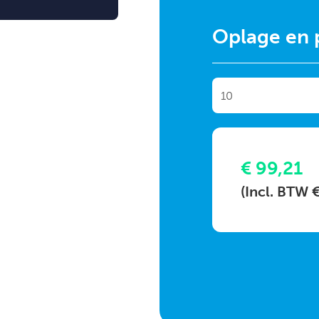
Oplage en p
€ 99,21
(Incl. BTW 