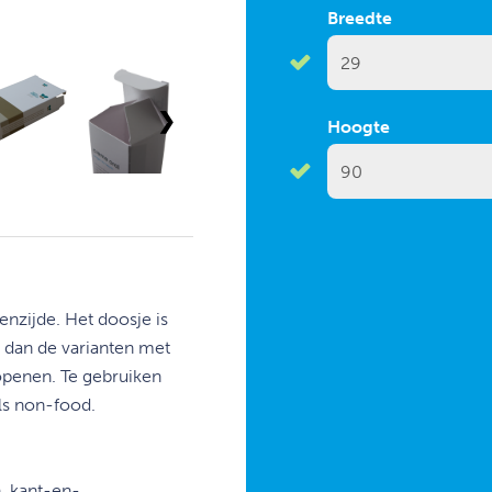
Breedte
❯
Hoogte
enzijde. Het
doosje is
n dan
de varianten met
penen. Te gebruiken
ls non-food.
, kant-en-