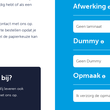
dig hebt of als een
Afwerking
contact met ons op.
e bestellen opdat je
el de papierkeuze kan
Dummy
Opmaak
bij?
ij leveren ook
met ons op.