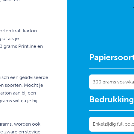
orten kraft karton
of als je
0 grams Printline en
Papiersoor
tisch een geadviseerde
ton soorten. Mocht je
karton aan bij een
Bedrukkin
rams wit ga je bij
grams, worden ook
e zware en stevige