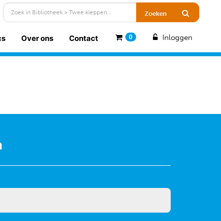
Inloggen
cs
Over ons
Contact
0
n