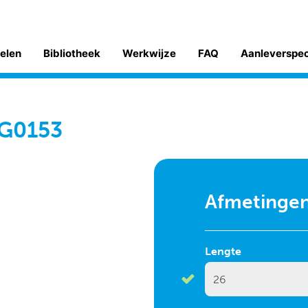
kelen
Bibliotheek
Werkwijze
FAQ
Aanleverspe
 G0153
Afmetinge
Lengte