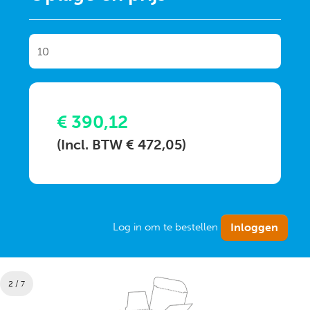
€ 390,12
(Incl. BTW € 472,05)
Log in om te bestellen
2 / 7