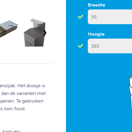
Breedte
❯
Hoogte
enzijde. Het
doosje is
n dan
de varianten met
penen. Te gebruiken
ls non-food.
, kant-en-