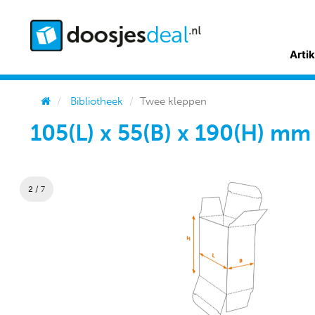
Arti
Bibliotheek
Twee kleppen
105(L) x 55(B) x 190(H) m
2 / 7