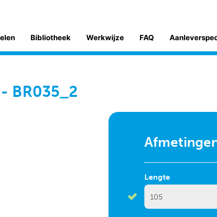
kelen
Bibliotheek
Werkwijze
FAQ
Aanleverspe
m - BR035_2
Afmetinge
Lengte