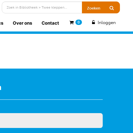
Inloggen
cs
Over ons
Contact
0
n