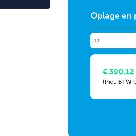
Oplage en p
€ 390,12
(Incl. BTW 