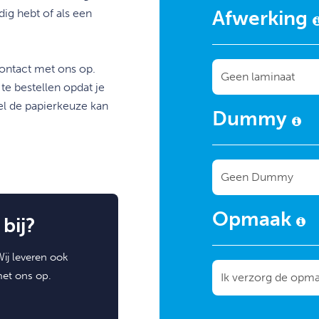
dig hebt of als een
Afwerking
contact met ons op.
e bestellen opdat je
el de papierkeuze kan
Dummy
Opmaak
bij?
ij leveren ook
met ons op.