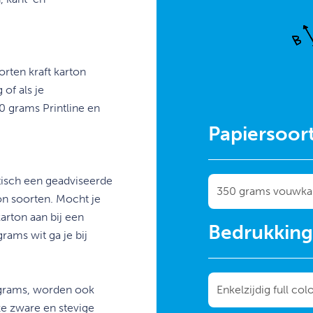
orten kraft karton
of als je
0 grams Printline en
Papiersoor
tisch een geadviseerde
ton soorten. Mocht je
karton aan bij een
Bedrukkin
rams wit ga je bij
grams, worden ook
e zware en stevige