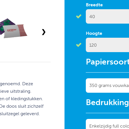
Breedte
❯
Hoogte
Papiersoor
e genoemd. Deze
ve uitstraling.
en of kledingstukken.
Bedrukkin
e doos sluit zichzelf
luitzegel geleverd.