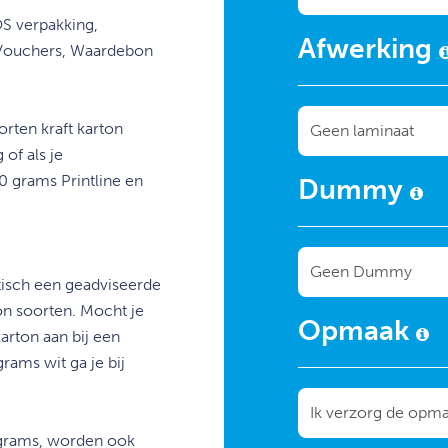
S verpakking,
Afwerking
 Vouchers, Waardebon
orten kraft karton
of als je
0 grams Printline en
Dummy
tisch een geadviseerde
ton soorten. Mocht je
Opmaak
karton aan bij een
rams wit ga je bij
grams, worden ook