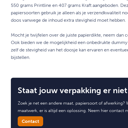
550 grams Printline en 407 grams Kraft aangeboden. Dez
papiersoorten gebruik je alleen als je verzendkwaliteit no
doos vanwege de inhoud extra stevigheid moet hebben.
Mocht je twijfelen over de juiste papierdikte, neem dan 
Ook bieden we de mogelijkheid een onbedrukte dummy t
zelf de stevigheid van het doosje kan ervaren en eventue
bijstellen.
Staat jouw verpakking er niet 
Zoek je net een andere maat, papiersoort of afwerking? W
maatwerk, er is altijd een oplossing. Neem hier contact 
Contact