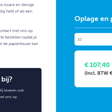
e zware en stevige
dig hebt of als een
Oplage en p
contact met ons op.
e bestellen opdat je
el de papierkeuze kan
€ 107,40
(Incl. BTW 
bij?
ij leveren ook
met ons op.