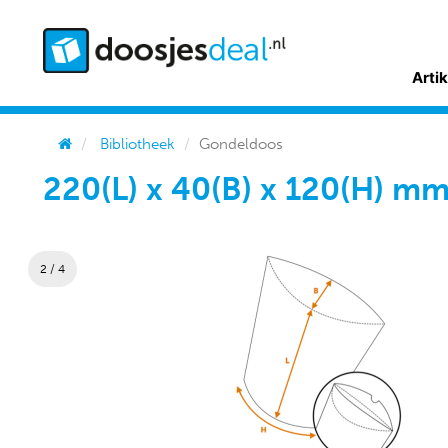
Arti
Bibliotheek
Gondeldoos
220(L) x 40(B) x 120(H) m
2 / 4