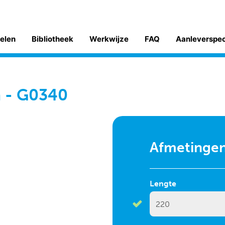
kelen
Bibliotheek
Werkwijze
FAQ
Aanleverspe
m - G0340
Afmetinge
Lengte