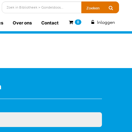
Inloggen
cs
Over ons
Contact
0
n