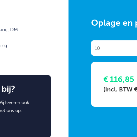
Oplage en p
king, DM
ing
€ 116,85
bij?
(Incl. BTW €
ij leveren ook
met ons op.