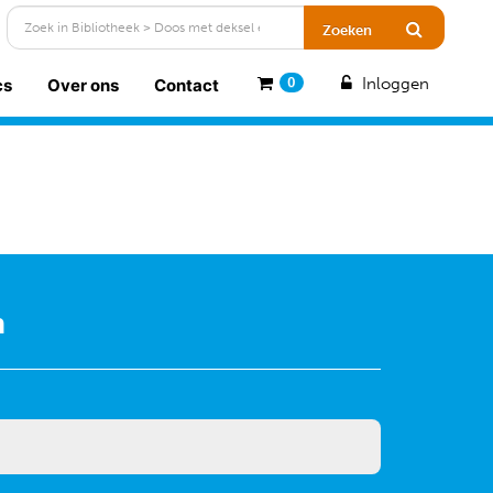
Inloggen
cs
Over ons
Contact
0
n