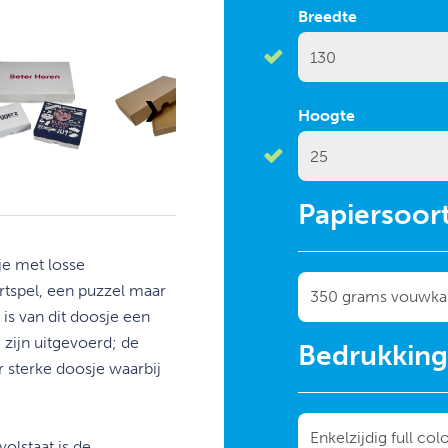
Breedte
❯
Hoogte
Papiersoor
je met losse
artspel, een puzzel maar
is van dit doosje een
zijn uitgevoerd; de
Bedrukkin
 sterke doosje waarbij
olstaat is de