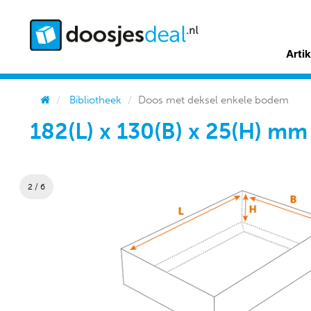
Arti
Bibliotheek
Doos met deksel enkele bodem
182(L) x 130(B) x 25(H) m
2 / 6