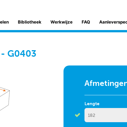
kelen
Bibliotheek
Werkwijze
FAQ
Aanleverspe
m - G0403
Afmetinge
Lengte