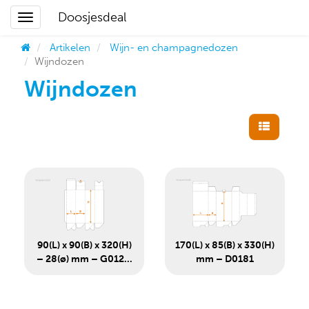
Doosjesdeal
Artikelen
Wijn- en champagnedozen
Wijndozen
Wijndozen
90(L) x 90(B) x 320(H)
170(L) x 85(B) x 330(H)
– 28(ø) mm – G012...
mm – D0181