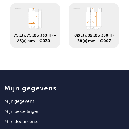
75(L) x 75(B) x 330(H) –
82(L) x 82(B) x 330(H)
26(ø) mm – G030...
– 38(ø) mm – G007...
mijn gegevens
mijn gegevens
mijn bestellingen
mijn documenten