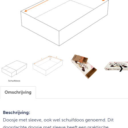
❯
Omschrijving
Beschrijving:
Doosje met sleeve, ook wel schuifdoos genoemd. Dit
doordachte doosje met sleeve heeft een praktische