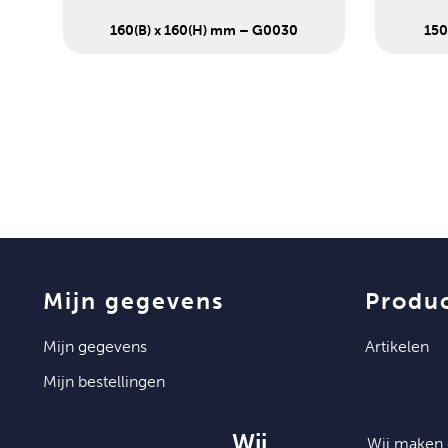
160(B) x 160(H) mm – G0030
150
mijn gegevens
produ
mijn gegevens
artikelen
mijn bestellingen
mijn documenten
Wij
Wij maken 