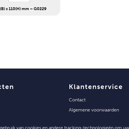
(B) x 110(H) mm – G0229
cten
klantenservice
contact
algemene voorwaarden
gebruik van cookies en andere tracking-technologieën om u