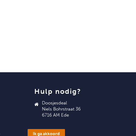
hulp nodig?
Doosjesdeal
Niels Bohrstraat 36
6716 AM Ede
info@doosjesdeal.nl
Ik ga akkoord
w