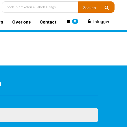
Inloggen
cs
Over ons
Contact
0
n