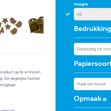
Hoogte
❯
Bedrukkin
Papiersoor
product op te schrijven
ag. De degelijke holniet
krijgbaar.
Opmaak
ateriaal,