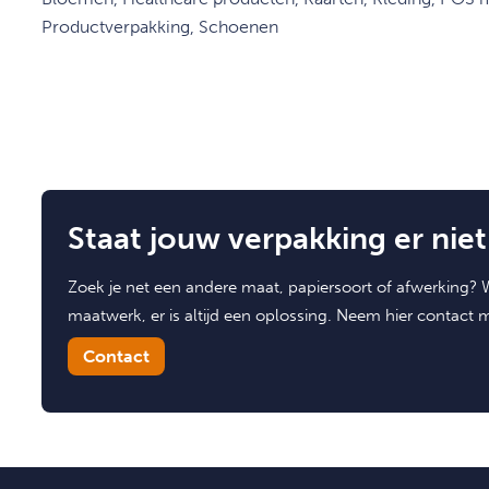
Productverpakking, Schoenen
Staat jouw verpakking er niet 
Zoek je net een andere maat, papiersoort of afwerking? W
maatwerk, er is altijd een oplossing. Neem hier contact 
Contact