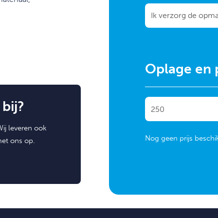
Oplage en p
bij?
ij leveren ook
Nog geen prijs beschi
met ons op.