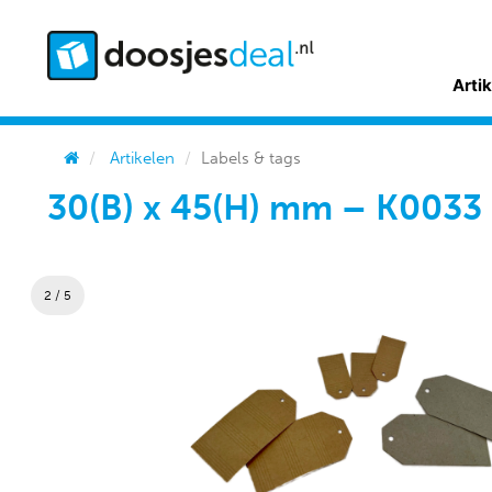
Arti
Artikelen
Labels & tags
30(B) x 45(H) mm – K0033
2 / 5