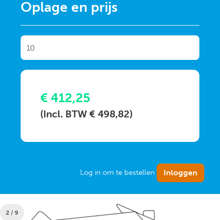
Oplage en prijs
€ 412,25
(Incl. BTW € 498,82)
Log in om te bestellen
2 / 9