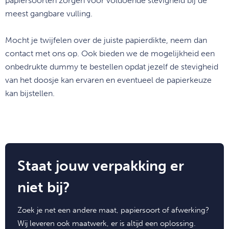
papiersoorten zorgen voor
voldoende
stevigheid bij de
meest gangbare vulling
.
Mocht je twijfelen over de juiste papierdikte, neem dan
contact met ons op. Ook bieden we de mogelijkheid een
onbedrukte dummy te bestellen opdat jezelf de stevigheid
van het doosje kan ervaren en eventueel de papierkeuze
kan bijstellen.
Staat jouw verpakking er
niet bij?
Zoek je net een andere maat, papiersoort of afwerking?
Wij leveren ook maatwerk, er is altijd een oplossing.