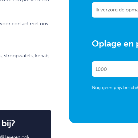
rvoor contact met ons
Oplage en p
’s, stroopwafels, kebab,
Nog geen prijs beschi
bij?
ij leveren ook