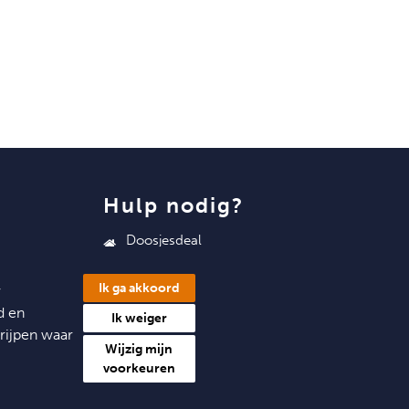
hulp nodig?
Doosjesdeal
Niels Bohrstraat 36
6716 AM Ede
Ik ga akkoord
w
info@doosjesdeal.nl
d en
Ik weiger
rijpen waar
0318 545 043
Wijzig mijn
voorkeuren