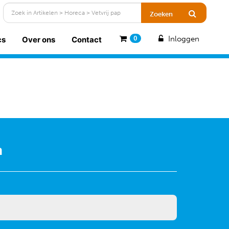
Inloggen
cs
Over ons
Contact
0
n