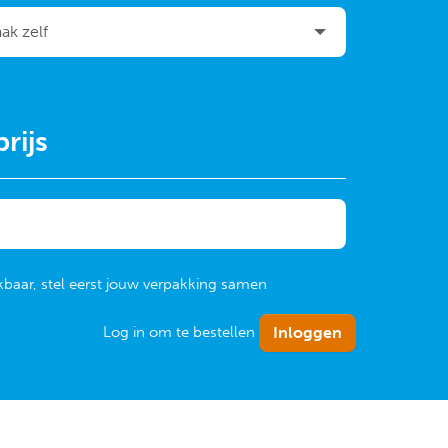
rijs
kbaar, stel eerst jouw verpakking samen
Log in om te bestellen