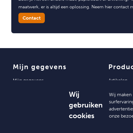
maatwerk, er is altijd een oplossing. Neem hier contact 
Contact
mijn gegevens
produ
mijn gegevens
artikelen
mijn bestellingen
Wij
Wij maken 
mijn documenten
surfervari
gebruiken
advertenti
cookies
onze bezo