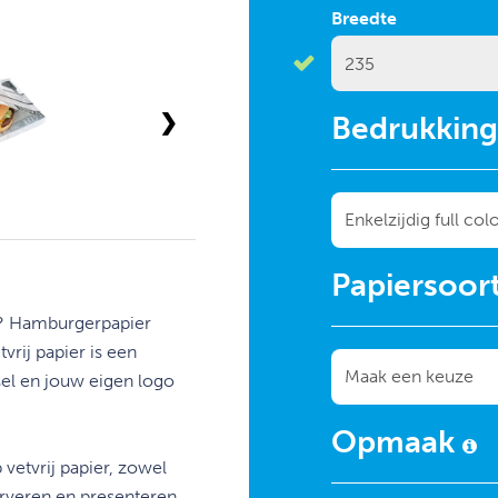
Breedte
❯
Bedrukkin
Papiersoor
? Hamburgerpapier
vrij papier is een
sel en jouw eigen logo
Opmaak
vetvrij papier, zowel
serveren en presenteren