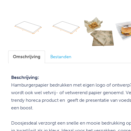
Omschrijving
Bestanden
Beschrijving:
Hamburgerpapier bedrukken met eigen logo of ontwerp
wordt
ook wel v
etvrij- of vetwerend papier genoemd. Vet
trendy horeca product en
geeft de presentatie van voed
een boost.
Doosjesdeal verzorgt een snelle en mooie bedrukking op 
in zwart/wit als in kleur. Ideaal voor het verpakken, con