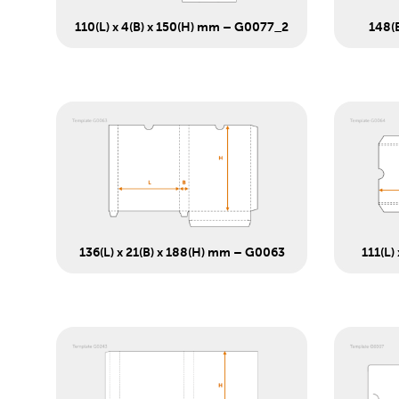
110(L) x 4(B) x 150(H) mm – G0077_2
148(
136(L) x 21(B) x 188(H) mm – G0063
111(L)