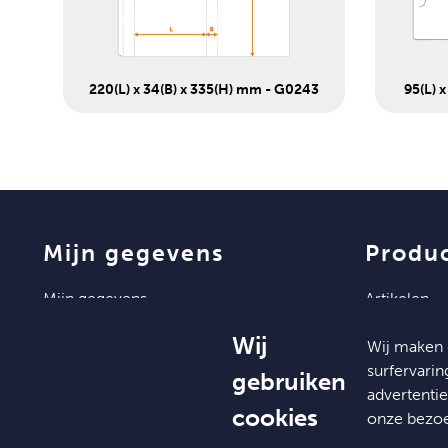
220(L) x 34(B) x 335(H) mm - G0243
95(L) 
mijn gegevens
produ
mijn gegevens
artikelen
mijn bestellingen
Wij
Wij maken 
mijn documenten
surfervari
gebruiken
advertenti
cookies
onze bezo