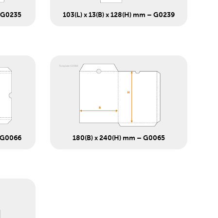
– G0235
103(L) x 13(B) x 128(H) mm – G0239
– G0066
180(B) x 240(H) mm – G0065