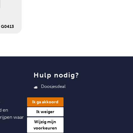
– G0413
hulp nodig?
Doosjesdeal
Niels Bohrstraat 36
6716 AM Ede
Ik ga akkoord
w
info@doosjesdeal.nl
d en
Ik weiger
rijpen waar
0318 545 043
Wijzig mijn
voorkeuren