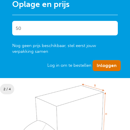
Oplage en prijs
Nog geen prijs beschikbaar, stel eerst jouw
verpakking samen
Log in om te bestellen
2 / 4