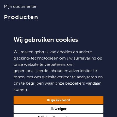
mijn documenten
producten
artikelen
klantenservice
Wij gebruiken cookies
contact
Wij maken gebruik van cookies en andere
tracking-technologieën om uw surfervaring op
algemene voorwaarden
onze website te verbeteren, om
hulp nodig?
gepersonaliseerde inhoud en advertenties te
tonen, om ons websiteverkeer te analyseren en
Doosjesdeal
om te begrijpen waar onze bezoekers vandaan
Niels Bohrstraat 36
komen.
6716 AM Ede
Ik ga akkoord
info@doosjesdeal.nl
Ik weiger
0318 545 043