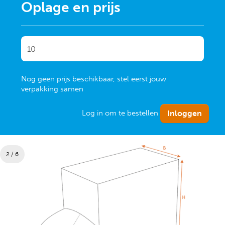
Oplage en prijs
Nog geen prijs beschikbaar, stel eerst jouw
verpakking samen
Log in om te bestellen
2 / 6