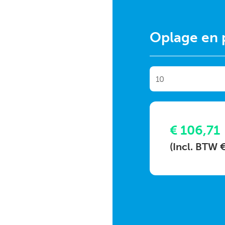
Oplage en p
€ 106,71
(Incl. BTW 