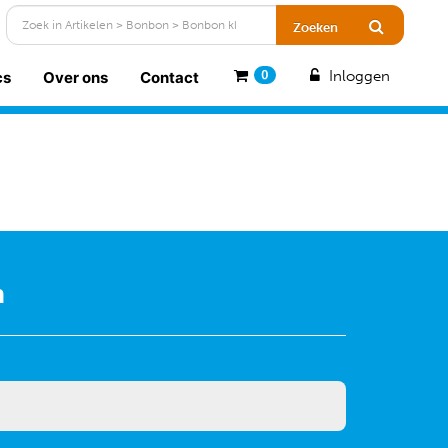
Inloggen
cs
Over ons
Contact
0
n