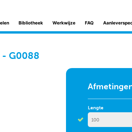
kelen
Bibliotheek
Werkwijze
FAQ
Aanleverspe
m - G0088
Afmetinge
Lengte