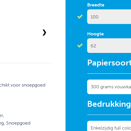
Breedte
❯
Hoogte
Papiersoor
schikt voor snoepgoed
Bedrukkin
r,
ing, Snoepgoed