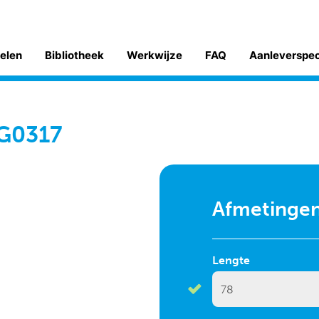
kelen
Bibliotheek
Werkwijze
FAQ
Aanleverspe
 G0317
Afmetinge
Lengte