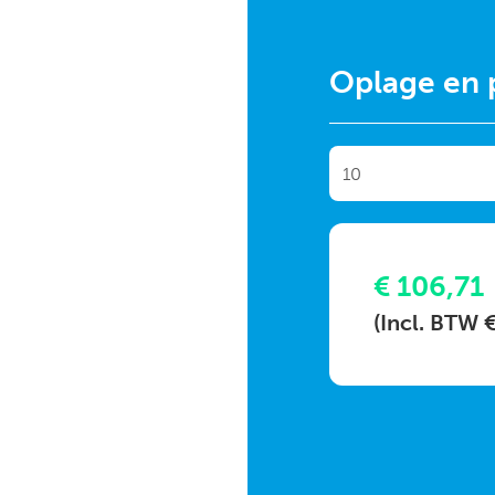
Oplage en p
€ 106,71
(Incl. BTW 