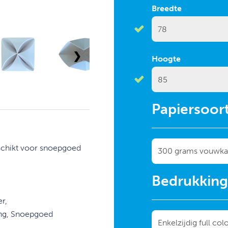
Breedte
❯
Hoogte
Papiersoor
eschikt voor snoepgoed
Bedrukkin
r,
ing, Snoepgoed