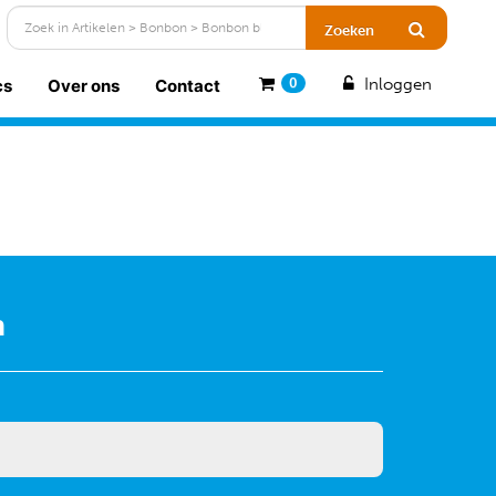
Inloggen
cs
Over ons
Contact
0
n