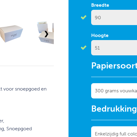
Breedte
❯
Hoogte
Papiersoor
ikt voor snoepgoed en
Bedrukkin
r,
ing, Snoepgoed