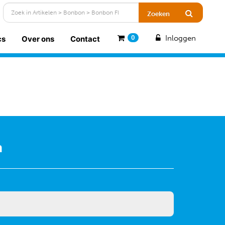
Inloggen
cs
Over ons
Contact
0
n