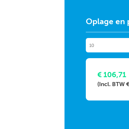
Oplage en p
€ 106,71
(Incl. BTW 