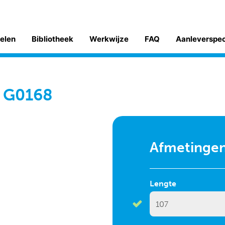
kelen
Bibliotheek
Werkwijze
FAQ
Aanleverspe
- G0168
Afmetinge
Lengte